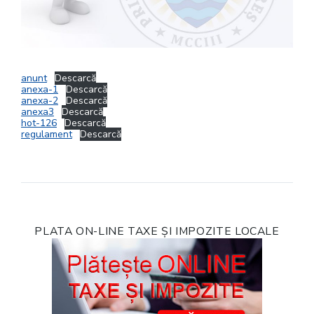
anunt
Descarcă
anexa-1
Descarcă
anexa-2
Descarcă
anexa3
Descarcă
hot-126
Descarcă
regulament
Descarcă
PLATA ON-LINE TAXE ȘI IMPOZITE LOCALE