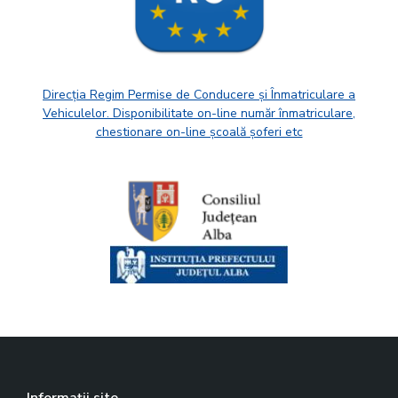
Direcția Regim Permise de Conducere și Înmatriculare a
Vehiculelor. Disponibilitate on-line număr înmatriculare,
chestionare on-line școală șoferi etc