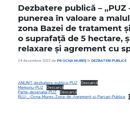
Dezbatere publică – „PUZ 
punerea în valoare a malul
zona Bazei de tratament 
o suprafață de 5 hectare, 
relaxare și agrement cu sp
14 decembrie 2023
de
PR OCNA MUREȘ
în
DEZBATERI PUBLICE
ANUNT-dezbatere-publica-PUZ
Descarcă
Memoriu-PUZ
Descarcă
Parte-desenata-PUZ
Descarcă
RLU-_-Ocna-Mures-Zona-de-Agrement-si-Parcari-Publice